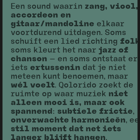
Een sound waarin
zang, viool,
accordeon en
gitaar/mandoline
elkaar
voortdurend uitdagen. Soms
schuift een lied richting
fol
soms kleurt het naar
jazz of
chanson
— en soms ontstaat er
iets
ertussenin
dat je niet
meteen kunt benoemen, maar
wél voelt
. Qolorido zoekt de
ruimte op waar muziek
niet
alleen mooi is, maar ook
spannend
:
subtiele frictie
,
onverwachte harmonieën
, e
stil moment dat net iets
langer blijft hangen
.